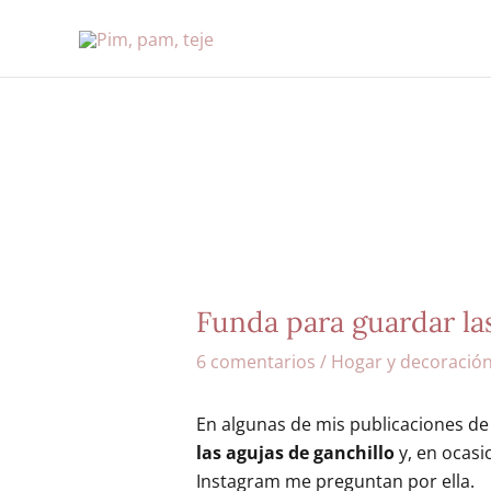
Ir
al
contenido
Funda para guardar las
6 comentarios
/
Hogar y decoració
En algunas de mis publicaciones d
las agujas de ganchillo
y, en ocasi
Instagram me preguntan por ella.