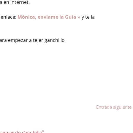
 en internet.
 enlace:
Mónica, envíame la Guía »
y te la
Entrada siguiente
agujas de ganchillo”