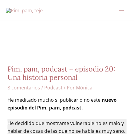
Ir
al
contenido
Pim, pam, podcast – episodio 20:
Una historia personal
8 comentarios
/
Podcast
/ Por
Mónica
He meditado mucho si publicar o no este
nuevo
episodio del Pim, pam, podcast.
He decidido que mostrarse vulnerable no es malo y
hablar de cosas de las que no se habla es muy sano.