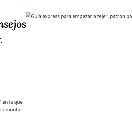
nsejos
.
” en la que
ómo montar