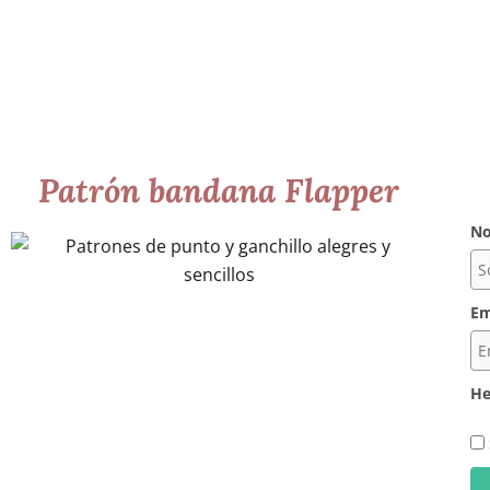
Patrón bandana Flapper
N
Em
He