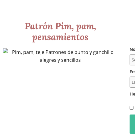
Patrón Pim, pam,
pensamientos
N
Em
He