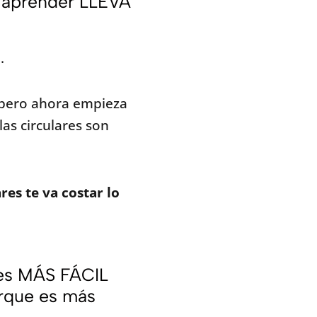
e aprender LLEVA
.
 pero ahora empieza
as circulares son
res te va costar lo
es MÁS FÁCIL
rque es más