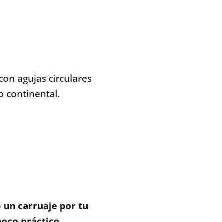
con agujas circulares
o continental.
o un carruaje por tu
poco práctico.