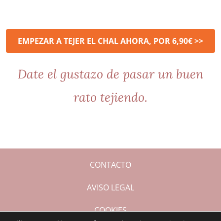
EMPEZAR A TEJER EL CHAL AHORA, POR 6,90€ >>
Date el gustazo de pasar un buen
rato tejiendo.
CONTACTO
AVISO LEGAL
COOKIES