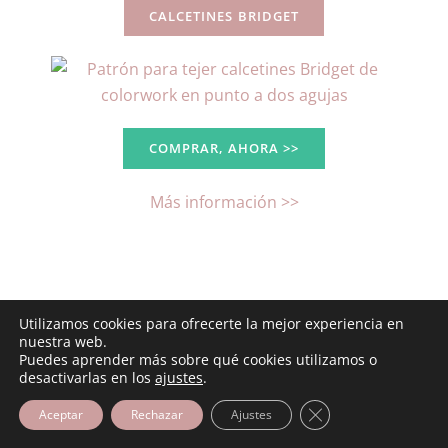
CALCETINES BRIDGET
COMPRAR, AHORA >>
Más información >>
CHAL AMANECER
Utilizamos cookies para ofrecerte la mejor experiencia en
nuestra web.
Puedes aprender más sobre qué cookies utilizamos o
desactivarlas en los
ajustes
.
Cerrar el banner d
Aceptar
Rechazar
Ajustes