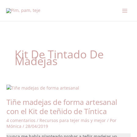
Ir
al
contenido
Kit De Tintado De
Madejas
Tiñe
madejas
Tiñe madejas de forma artesanal
de
forma
con el Kit de teñido de Tíntica
artesanal
4 comentarios
/
Recursos para tejer más y mejor
/ Por
con
Mónica
/
28/04/2019
el
Kit
N
unca me había planteado probar a teñir madejas yo