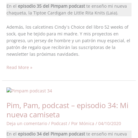
He
En el
episodio 35 del Pimpam podcast
te enseño mi nueva
venido
chaqueta, la Tiptoe Cardigan de Little Rita Knits (Laia).
a
presumir
Además, los calcetines Cindy´s Choice del libro 52 weeks of
de
sock, que he tejido para mi madre. Y mis proyectos en
chaqueta
progreso, un jersey de hombre y un patrón muy especial, el
patrón de regalo que recibirán las suscriptoras de la
newsletter las próximas navidades.
Read More »
Pim,
Pam,
Pim, Pam, podcast – episodio 34: Mi
podcast
–
nueva camiseta
episodio
Deja un comentario
/
Podcast
/ Por
Mónica
/
04/10/2020
34:
Mi
En el
episodio 34 del Pimpam podcast
te enseño mi nueva
nueva