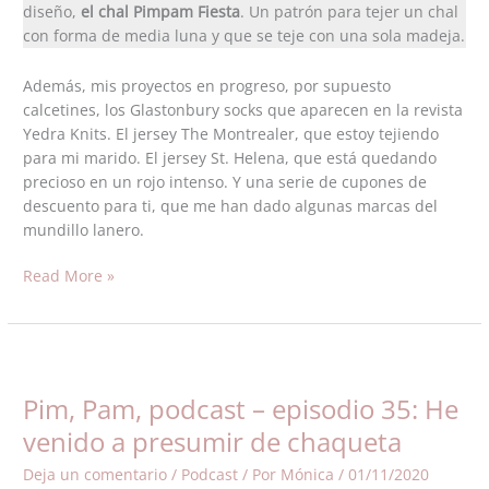
Pimpam
diseño,
el chal Pimpam Fiesta
. Un patrón para tejer un chal
Fiesta
con forma de media luna y que se teje con una sola madeja.
Además, mis proyectos en progreso, por supuesto
calcetines, los Glastonbury socks que aparecen en la revista
Yedra Knits. El jersey The Montrealer, que estoy tejiendo
para mi marido. El jersey St. Helena, que está quedando
precioso en un rojo intenso. Y una serie de cupones de
descuento para ti, que me han dado algunas marcas del
mundillo lanero.
Read More »
Pim,
Pam,
Pim, Pam, podcast – episodio 35: He
podcast
–
venido a presumir de chaqueta
episodio
Deja un comentario
/
Podcast
/ Por
Mónica
/
01/11/2020
35: