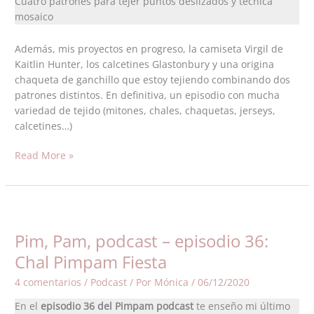
Cuatro patrones para tejer puntos deslizados y técnica
mosaico
Además, mis proyectos en progreso, la camiseta Virgil de
Kaitlin Hunter, los calcetines Glastonbury y una origina
chaqueta de ganchillo que estoy tejiendo combinando dos
patrones distintos. En definitiva, un episodio con mucha
variedad de tejido (mitones, chales, chaquetas, jerseys,
calcetines…)
Read More »
Pim,
Pam,
Pim, Pam, podcast – episodio 36:
podcast
–
Chal Pimpam Fiesta
episodio
4 comentarios
/
Podcast
/ Por
Mónica
/
06/12/2020
36:
Chal
En el
episodio 36 del Pimpam podcast
te enseño mi último