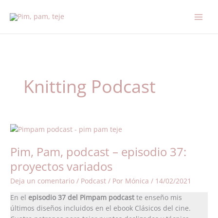
Ir
al
contenido
Knitting Podcast
Pim,
Pam,
Pim, Pam, podcast – episodio 37:
podcast
–
proyectos variados
episodio
Deja un comentario
/
Podcast
/ Por
Mónica
/
14/02/2021
37:
proyectos
En el
episodio 37 del Pimpam podcast
te enseño mis
variados
últimos diseños incluidos en el ebook Clásicos del cine.