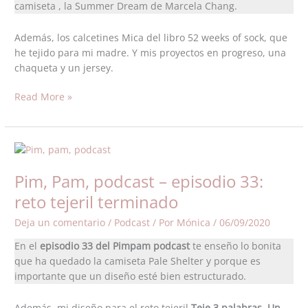
camiseta , la Summer Dream de Marcela Chang.
camiseta
Además, los calcetines Mica del libro 52 weeks of sock, que
he tejido para mi madre. Y mis proyectos en progreso, una
chaqueta y un jersey.
Read More »
Pim,
Pam,
Pim, Pam, podcast – episodio 33:
podcast
–
reto tejeril terminado
episodio
Deja un comentario
/
Podcast
/ Por
Mónica
/
06/09/2020
33:
reto
En el
episodio 33 del Pimpam podcast
te enseño lo bonita
tejeril
que ha quedado la camiseta Pale Shelter y porque es
terminado
importante que un diseño esté bien estructurado.
Además, mi diseño para el reto tejeril
Teje 3 palabras. Un