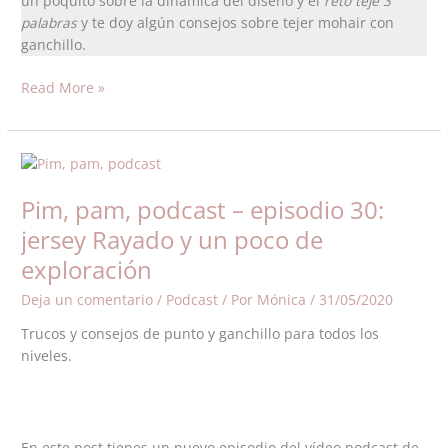
un poquito sobre la dinámica del diseño y el
reto teje 3
palabras
y te doy algún consejos sobre tejer mohair con
ganchillo.
Read More »
Pim,
pam,
Pim, pam, podcast – episodio 30:
podcast
–
jersey Rayado y un poco de
episodio
exploración
30:
jersey
Deja un comentario
/
Podcast
/ Por
Mónica
/
31/05/2020
Rayado
Trucos y consejos de punto y ganchillo para todos los
y
niveles.
un
poco
de
exploración
En este post tienes un nuevo episodio del vídeo podcast de