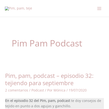
Ir
al
contenido
Pim Pam Podcast
Pim,
pam,
Pim, pam, podcast – episodio 32:
podcast
–
tejiendo para septiembre
episodio
2 comentarios
/
Podcast
/ Por
Mónica
/
19/07/2020
32:
tejiendo
En el episodio 32 del Pim, pam, podcast
te doy consejos de
para
tejido en punto a dos agujas y ganchillo.
septiembre