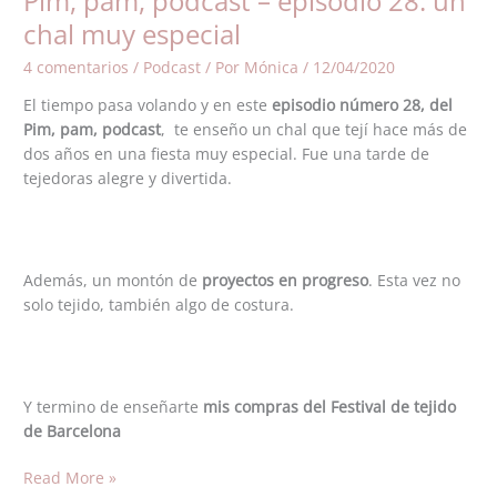
Pim, pam, podcast – episodio 28: un
–
chal muy especial
episodio
4 comentarios
/
Podcast
/ Por
Mónica
/
12/04/2020
28:
un
El tiempo pasa volando y en este
episodio número 28, del
chal
Pim, pam, podcast
, te enseño un chal que tejí hace más de
muy
dos años en una fiesta muy especial. Fue una tarde de
especial
tejedoras alegre y divertida.
Además, un montón de
proyectos en progreso
. Esta vez no
solo tejido, también algo de costura.
Y termino de enseñarte
mis compras del Festival de tejido
de Barcelona
Read More »