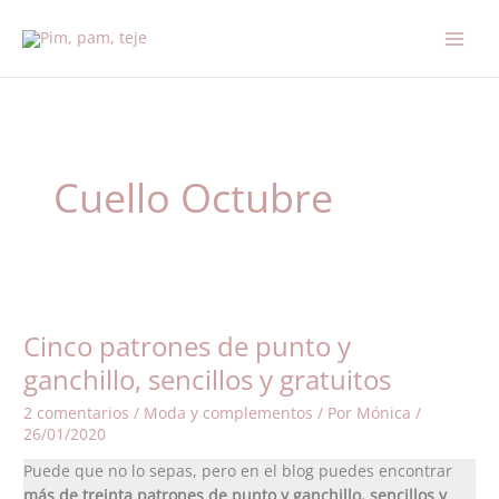
Ir
al
contenido
Cuello Octubre
Cinco
patrones
Cinco patrones de punto y
de
punto
ganchillo, sencillos y gratuitos
y
2 comentarios
/
Moda y complementos
/ Por
Mónica
/
ganchillo,
26/01/2020
sencillos
y
Puede que no lo sepas, pero en el blog puedes encontrar
gratuitos
más de treinta patrones de punto y ganchillo, sencillos y