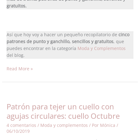
gratuitos.
Así que hoy voy a hacer un pequeño recopilatorio de
cinco
patrones de punto y ganchillo, sencillos y gratuitos
, que
puedes encontrar en la categoría
Moda y Complementos
del blog.
Read More »
Patrón
para
Patrón para tejer un cuello con
tejer
un
agujas circulares: cuello Octubre
cuello
4 comentarios
/
Moda y complementos
/ Por
Mónica
/
con
06/10/2019
agujas
circulares: