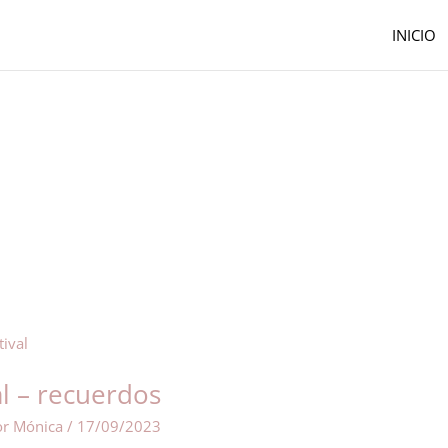
INICIO
al – recuerdos
or
Mónica
/
17/09/2023