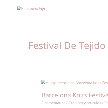
Ir
al
contenido
Festival De Tejido
Barcelona
Knits
Barcelona Knits Festiv
Festival
–
2 comentarios
/
Crónicas y artículos
/ P
recuerdos