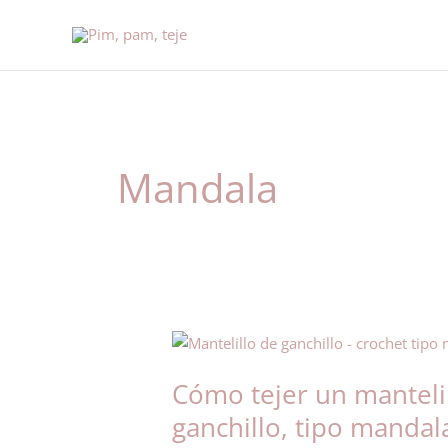
Ir
al
contenido
Mandala
Cómo
tejer
Cómo tejer un mantelil
un
mantelillo
ganchillo, tipo mandal
o