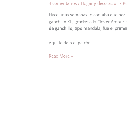
4 comentarios
/
Hogar y decoración
/ P
bajoplato
sencillo
Hace unas semanas te contaba que por 
de
ganchillo XL, gracias a la Clover Amour 
ganchillo,
de
ganchillo, tipo mandala
, fue el prime
tipo
mandala
Aquí te dejo el patrón.
Read More »