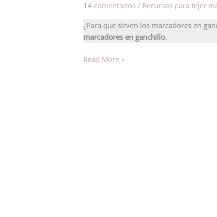
14 comentarios
/
Recursos para tejer m
utilizar
marcadores
¿Para qué sirven los marcadores en gan
en
marcadores en ganchillo
.
ganchillo.
Read More »