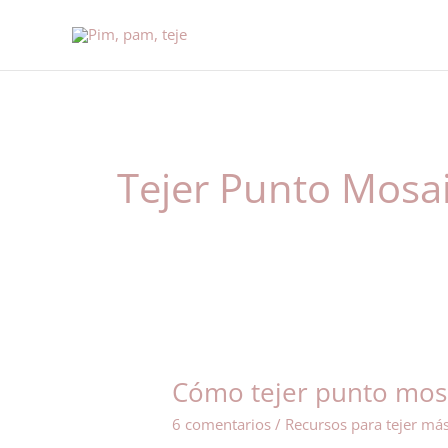
Ir
al
contenido
Tejer Punto Mosa
Cómo
tejer
Cómo tejer punto mos
punto
mosaico
6 comentarios
/
Recursos para tejer má