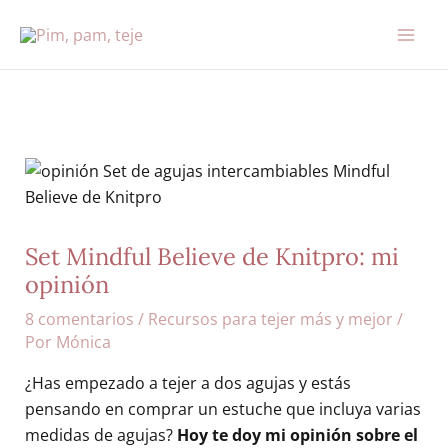
Ir
al
contenido
Set Mindful Believe de Knitpro: mi
opinión
8 comentarios
/
Recursos para tejer más y mejor
/
Por
Mónica
¿Has empezado a tejer a dos agujas y estás
pensando en comprar un estuche que incluya varias
medidas de agujas?
Hoy te doy mi opinión sobre el