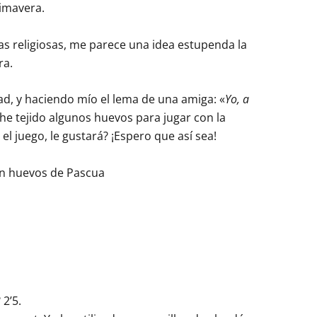
rimavera.
s religiosas, me parece una idea estupenda la
ra.
dad, y haciendo mío el lema de una amiga: «
Yo, a
 he tejido algunos huevos para jugar con la
l juego, le gustará? ¡Espero que así sea!
 2’5.