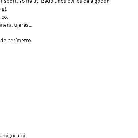
r sport. Yo he utilizado unos ovillos de algodón
g).
ico.
anera, tijeras…
 de perímetro
e amigurumi.