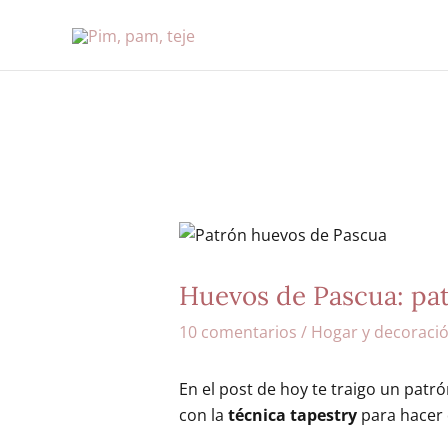
Ir
al
contenido
Huevos de Pascua: patr
10 comentarios
/
Hogar y decoraci
En el post de hoy te traigo un patr
con la
técnica tapestry
para hacer d