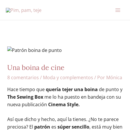
Ir
al
contenido
Una boina de cine
8 comentarios
/
Moda y complementos
/ Por
Mónica
Hace tiempo que
quería tejer una boina
de punto y
The Sewing Box
me lo ha puesto en bandeja con su
nueva publicación
Cinema Style
.
Así que dicho y hecho, aquí la tienes. ¿No te parece
preciosa? El
patrón
es
súper sencillo
, está muy bien