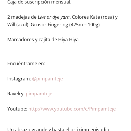
Caja de suscripción mensual.
2 madejas de
Live or dye yarn
. Colores Kate (rosa) y
Will (azul). Grosor Fingering (425m – 100g)
Marcadores y cajita de Hiya Hiya.
Encuéntrame en:
Instagram:
@pimpamteje
Ravelry:
pimpamteje
Youtube:
http://www.youtube.com/c/Pimpamteje
Un abrazo grande y hasta el próximo episodio.