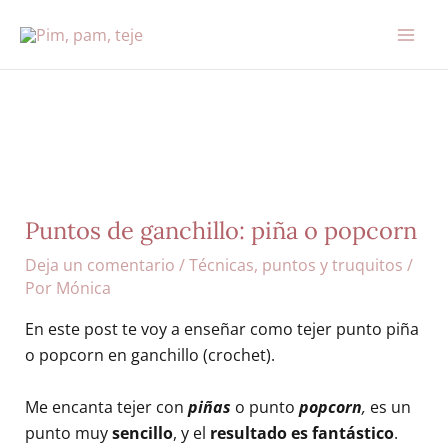
Ir
al
contenido
Puntos de ganchillo: piña o popcorn
Deja un comentario
/
Técnicas, puntos y truquitos
/
Por
Mónica
En este post te voy a enseñar como tejer punto piña
o popcorn en ganchillo (crochet).
Me encanta tejer con
piñ
as
o punto
popcorn
,
es un
punto muy
sencillo
, y el
resultado es fantástico
.