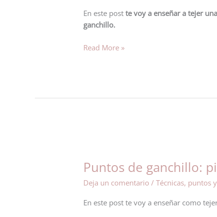
agujas
En este post
te voy a enseñar a tejer un
laneras
ganchillo.
Read More »
Puntos
de
Puntos de ganchillo: p
ganchillo:
piña
Deja un comentario
/
Técnicas, puntos y
o
popcorn
En este post te voy a enseñar como tejer