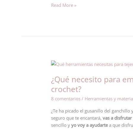
Read More »
¿Qué
necesito
¿Qué necesito para emp
para
empezar
crochet?
a
8 comentarios
/
Herramientas y materia
tejer
ganchillo
¿Te ha picado el gusanillo del ganchillo 
o
seguro que te encantará,
vas a disfruta
crochet?
sencillo y
yo voy a ayudarte
a que disfr