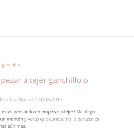
ezar a tejer ganchillo o
les
/ Por
Mónica
/
21/08/2017
y
estás pensando en empezar a tejer?
Me alegro,
r un montón
y verás que aunque no lo parezca es
utes aún más.