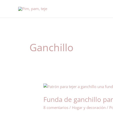
Ir
al
contenido
Ganchillo
Funda
de
Funda de ganchillo par
ganchillo
para
8 comentarios
/
Hogar y decoración
/ P
guardar