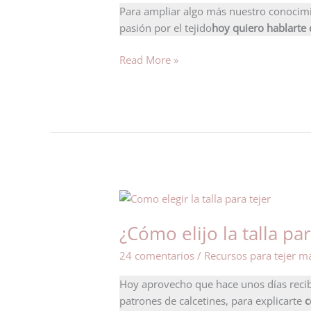
Para ampliar algo más nuestro conocimi
pasión por el tejido
hoy quiero hablarte d
Read More »
¿Cómo
elijo
¿Cómo elijo la talla par
la
talla
24 comentarios
/
Recursos para tejer m
para
tejer?
Hoy aprovecho que hace unos días recibí
patrones de calcetines, para explicarte
c