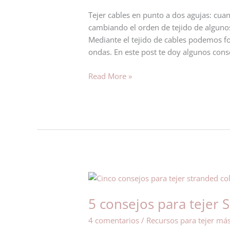
en
Tejer cables en punto a dos agujas: cu
punto
cambiando el orden de tejido de alguno
a
Mediante el tejido de cables podemos f
dos
ondas. En este post te doy algunos cons
agujas
Read More »
5
consejos
5 consejos para tejer
para
tejer
4 comentarios
/
Recursos para tejer má
Stranded