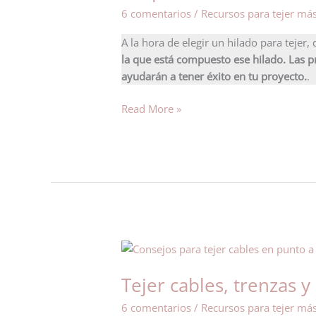
fibras
6 comentarios
/
Recursos para tejer má
para
tejer
A la hora de elegir un hilado para tejer,
la que está compuesto ese hilado. Las pr
ayudarán a tener éxito en tu proyecto.
.
Read More »
Tejer
cables,
Tejer cables, trenzas 
trenzas
y
6 comentarios
/
Recursos para tejer má
ochos