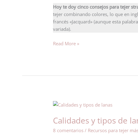
Colorwork
Hoy te doy cinco consejos para tejer st
tejer combinando colores, lo que en in
francés «Jacquard» (aunque esta palabr
variada).
Read More »
Calidades
y
Calidades y tipos de l
tipos
de
8 comentarios
/
Recursos para tejer má
lana