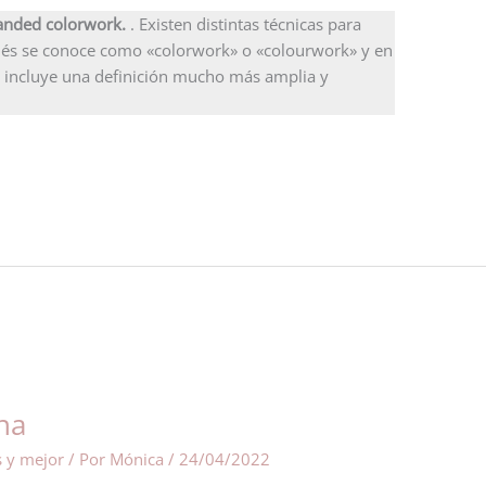
randed colorwork.
. Existen distintas técnicas para
glés se conoce como «colorwork» o «colourwork» y en
a incluye una definición mucho más amplia y
ana
s y mejor
/ Por
Mónica
/
24/04/2022