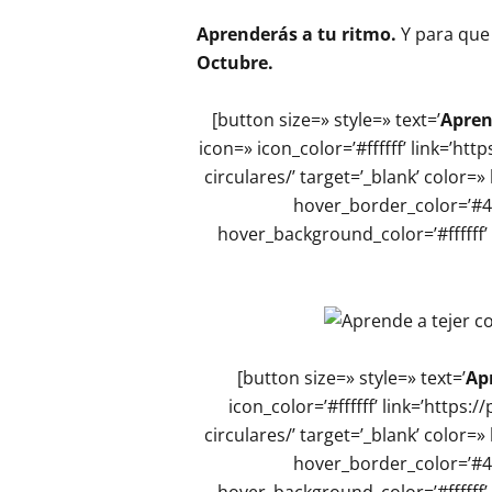
Aprenderás a tu ritmo.
Y para que
Octubre.
[button size=» style=» text=’
Apren
icon=» icon_color=’#ffffff’ link=’ht
circulares/’ target=’_blank’ color
hover_border_color=’#4
hover_background_color=’#ffffff’ 
[button size=» style=» text=’
Ap
icon_color=’#ffffff’ link=’https
circulares/’ target=’_blank’ color
hover_border_color=’#4
hover_background_color=’#ffffff’ 