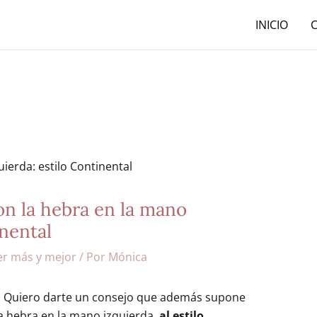
INICIO
on la hebra en la mano
inental
er más y mejor
/ Por
Mónica
. Quiero darte un consejo que además supone
a hebra en la mano izquierda,
al estilo