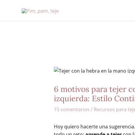
Ir
al
contenido
6 motivos para tejer c
izquierda: Estilo Cont
15 comentarios
/
Recursos para tej
Hoy quiero hacerte una sugerencia
todo un reto:
aprende a tejer
con l