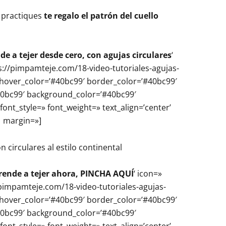
 practiques
te regalo el patrón del cuello
de a tejer desde cero, con agujas circulares
‘
tps://pimpamteje.com/18-video-tutoriales-agujas-
=» hover_color=’#40bc99′ border_color=’#40bc99′
0bc99′ background_color=’#40bc99′
font_style=» font_weight=» text_align=’center’
margin=»]
rende a tejer ahora, PINCHA AQUÍ
‘ icon=»
://pimpamteje.com/18-video-tutoriales-agujas-
=» hover_color=’#40bc99′ border_color=’#40bc99′
0bc99′ background_color=’#40bc99′
font_style=» font_weight=» text_align=’center’