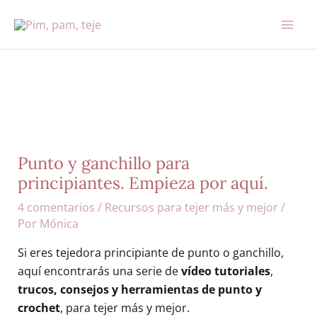
Ir
al
contenido
Punto y ganchillo para
principiantes. Empieza por aquí.
4 comentarios
/
Recursos para tejer más y mejor
/
Por
Mónica
Si eres tejedora principiante de punto o ganchillo,
aquí encontrarás una serie de
vídeo tutoriales
,
trucos, consejos y herramientas de punto y
crochet
, para tejer más y mejor.