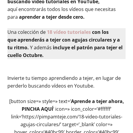
buscando vídeo tutoriales en YouTube,
aquí encontrarás todos los vídeos que necesitas
para
aprender a tejer desde cero.
Una colección de
18 vídeo tutoriales
con los
que aprenderás a tejer con agujas circulares y a
tu ritmo.
Y además
incluye el patrón para tejer el
cuello Octubre.
Invierte tu tiempo aprendiendo a tejer, en lugar de
perderlo buscando vídeos en Youtube.
[button size=» style=» text=’
Aprende a tejer ahora,
PINCHA AQUÍ
‘ icon=» icon_color=’#ffffff’
link=’https://pimpamteje.com/18-video-tutoriales-
agujas-circulares/’ target=’_blank’ color=»
hover_color=’#40bc99′ border_color=’#40bc99′