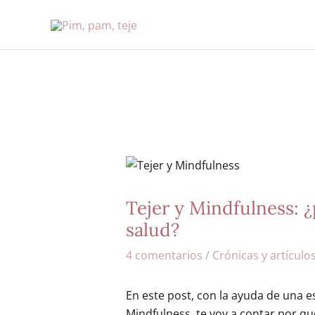
Ir
al
contenido
Tejer y Mindfulness: ¿
salud?
4 comentarios
/
Crónicas y artículo
En este post, con la ayuda de una e
Mindfulness, te voy a contar por qu