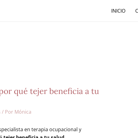
INICIO
por qué tejer beneficia a tu
s
/ Por
Mónica
specialista en terapia ocupacional y
é
tejer beneficia a tu salud.